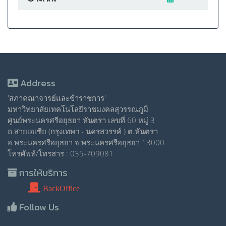
Address
'สภาคณาจารย์และข้าราชการ'
มหาวิทยาลัยเทคโนโลยีราชมงคลสุวรรณภูมิ
ศูนย์พระนครศรีอยุธยา หันตรา เลขที่ 60 หมู่ 3
ถ.สายเอเซีย (กรุงเทพฯ - นครสวรรค์ ) ต.หันตรา
อ.พระนครศรีอยุธยา จ.พระนครศรีอยุธยา 13000
โทรศัพท์/โทรสาร : 035-709081
การให้บริการ
BackOffice
Follow Us